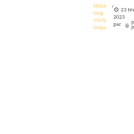
Notre
23 fé
blog
2023
100%
P
par
belge
P