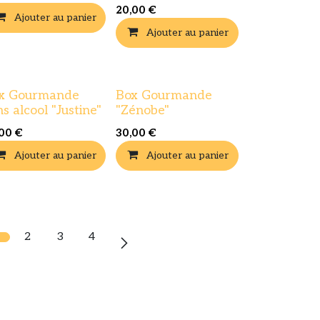
20,00
€
Ajouter au panier
Ajouter au panier
x Gourmande
Box Gourmande
ns alcool "Justine"
"Zénobe"
,00
€
30,00
€
Ajouter au panier
Ajouter au panier
2
3
4