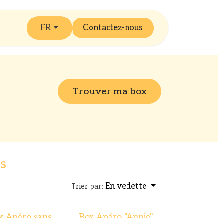
FR
Contactez-nous
Trouver ma box
s
En vedette
Trier par:
x Apéro sans
Box Apéro "Annie"