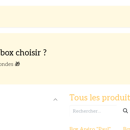
es
Boutique
A propos
box choisir ?
ondes 🎁
Tous les produit
Box Apéro "Paul"
Bo