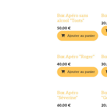
Box Apéro sans
Bo
alcool "Toots"
20
50,00
€
Ajouter au panier
Box Apéro "Roger"
Bo
40,00
€
30
Ajouter au panier
Box Apéro
Bo
"Séverine"
"G
60,00
€
20