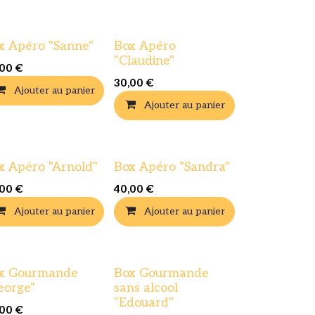
x Apéro "Sanne"
Box Apéro
"Claudine"
,00
€
30,00
€
Ajouter au panier
Ajouter au panier
x Apéro "Arnold"
Box Apéro "Sandra"
,00
€
40,00
€
Ajouter au panier
Ajouter au panier
x Gourmande
Box Gourmande
eorge"
sans alcool
"Edouard"
,00
€