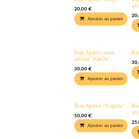
al
20,00
€
20
Ajouter au panier
Box Apéro sans
Bo
alcool "Axelle"
30
30,00
€
Ajouter au panier
Box Apéro "Angèle"
Bo
alc
50,00
€
25
Ajouter au panier