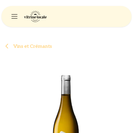
Se rendre au contenu
Vins et Crémants