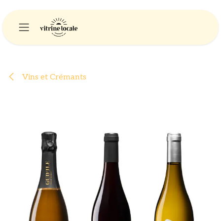
Se rendre au contenu
Vins et Crémants