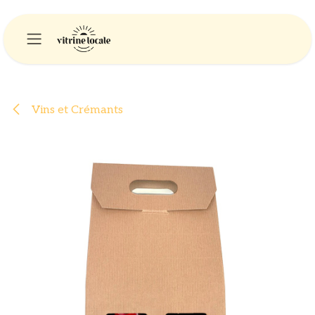
Se rendre au contenu
Vins et Crémants