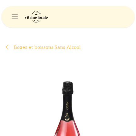
Se rendre au contenu
Boxes et boissons Sans Alcool