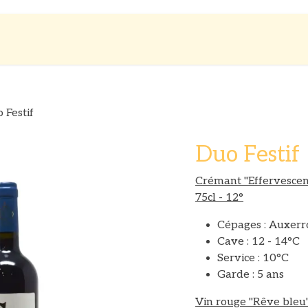
es
Boutique
A propos
 Festif
Duo Festif
Crémant "Effervescenc
75cl - 12°
Cépages : Auxerro
Cave : 12 - 14°C
Service : 10°C
Garde : 5 ans
Vin rouge "Rêve bleu"