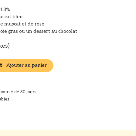
 13%
uscat bleu
e muscat et de rose
foie gras ou un dessert au chocolat
xes)
Ajouter au panier
mboursé de 30 jours
ables