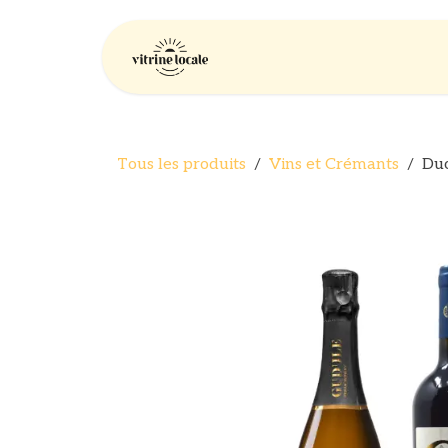
Se rendre au contenu
Accueil
Entrepris
Tous les produits
Vins et Crémants
Duo