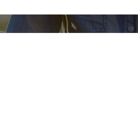
Un listing recensant les
fermes belges !
Retrouvez les fermes près de chez vous qui
proposent de la vente directe