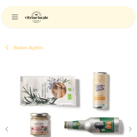
Se rendre au contenu
Boxes Apéro