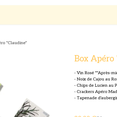
es
Boutique
A propos
ro "Claudine"
Box Apéro 
- Vin Rosé ""Après-mi
- Noix de Cajou au R
- Chips de Lucien au P
- Crackers Apéro MadL
- Tapenade d'aubergi