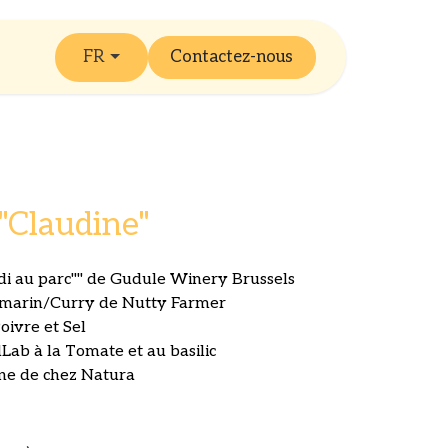
FR
Contactez-nous
"Claudine"
di au parc"" de Gudule Winery Brussels
omarin/Curry de Nutty Farmer
oivre et Sel
ab à la Tomate et au basilic
ne de chez Natura