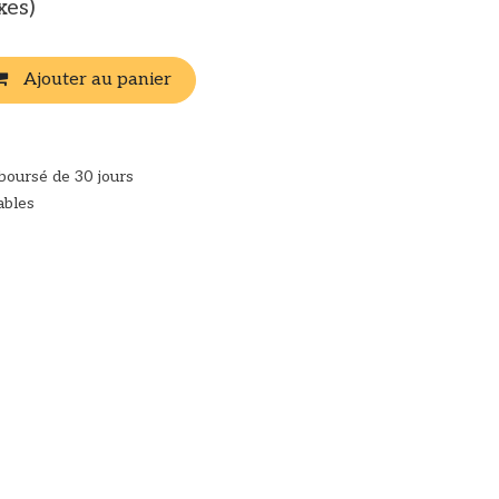
xes)
Ajouter au panier
mboursé de 30 jours
ables