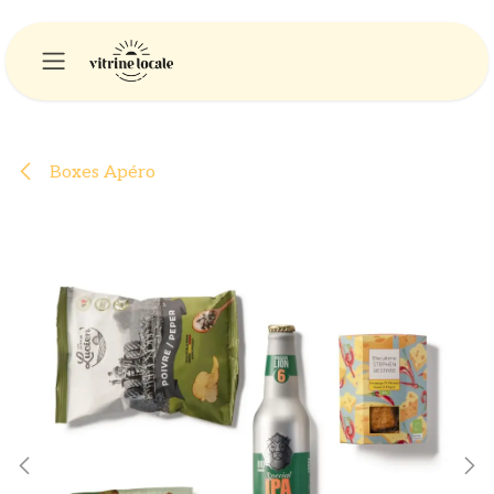
Se rendre au contenu
Boxes Apéro