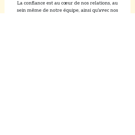
La confiance est au cœur de nos relations, au
sein même de notre équipe, ainsi qu'avec nos
producteurs et nos clients. Nous mettons un
point d'honneur à cultiver celle-ci tout au long
du processus de création de valeur.