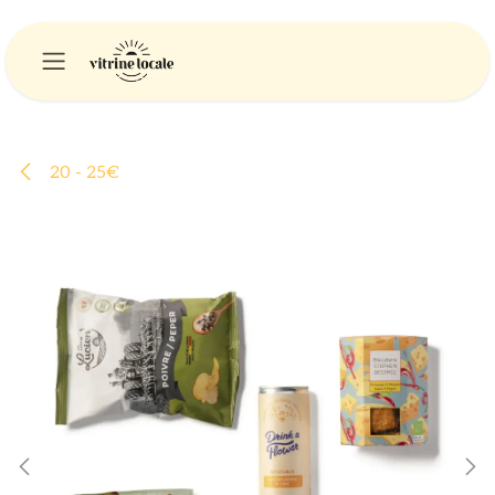
Se rendre au contenu
20 - 25€