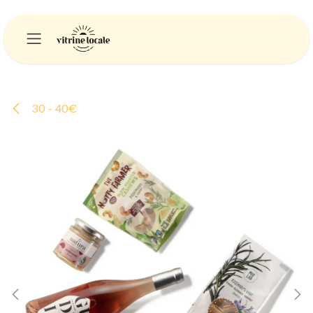
Se rendre au contenu
30 - 40€