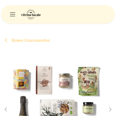
Se rendre au contenu
Boxes Gourmandes